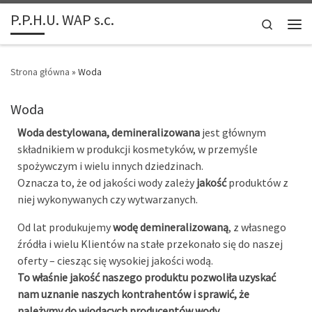
P.P.H.U. WAP s.c.
Przejdź do treści
Search
Men
Strona główna
»
Woda
Woda
Woda destylowana
,
demineralizowana
jest głównym
składnikiem w produkcji kosmetyków, w przemyśle
spożywczym i wielu innych dziedzinach.
Oznacza to, że od jakości wody zależy
jakość
produktów z
niej wykonywanych czy wytwarzanych.
Od lat produkujemy
wodę demineralizowaną
, z własnego
źródła i wielu Klientów na stałe przekonało się do naszej
oferty – ciesząc się wysokiej jakości wodą.
To właśnie jakość naszego produktu pozwoliła uzyskać
nam uznanie naszych kontrahentów i sprawić, że
należymy do wiodących producentów wody